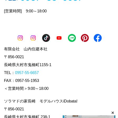
アンケート等へのご回答の際
[営業時間] 9:00～18:00
資料ご請求の際
当社は事業運営上、お客様により良いサービス
を提供するために業務の一部を外部に委託して
います。
業務委託先に対しては、個人情報を委託するこ
とがあります。
有限会社 山内住建本社
この場合、個人情報を適切に取り扱ってると認
められる委託先を選定し、契約等において個人
〒856-0021
情報の適正管理・機密保持などによりお客様の
長崎県大村市鬼橋町1155-1
個人情報の漏洩防止に必要な事項を取決め、適
TEL：
0957-55-6657
切な管理を実施させます。
FAX：0957-55-1953
不動産の売買、仲介、賃貸、管理等の取引の際
＜営業時間＞9:00～18:00
いずれの場合も
サービスのご提供を完遂させるために必要な情
ソラマドの家長崎 モデルハウスiDobata!
報としてお聞きしています。
〒856-0021
また、利用目的は下記のような内容です。
長崎県大村市鬼橋町 238-1