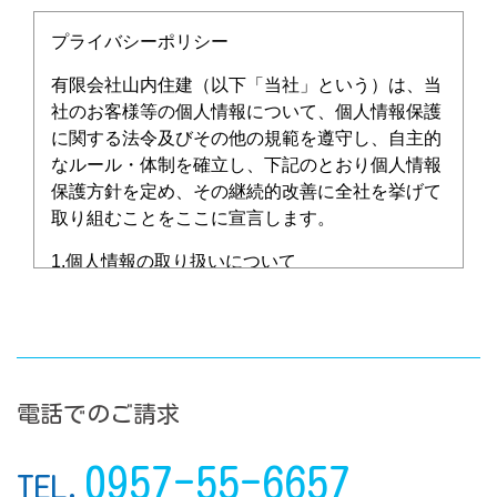
プライバシーポリシー
有限会社山内住建（以下「当社」という）は、当
社のお客様等の個人情報について、個人情報保護
に関する法令及びその他の規範を遵守し、自主的
なルール・体制を確立し、下記のとおり個人情報
保護方針を定め、その継続的改善に全社を挙げて
取り組むことをここに宣言します。
1.個人情報の取り扱いについて
当社では、下記のような場合にお客様の個人情報
をお聞きし、使用することがあります。
商品やサービスに関するお問い合わせの際
電話でのご請求
キャンペーン、イベントなどのご応募やご参加
0957-55-6657
の際
TEL.