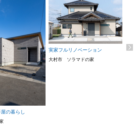
実家フルリノベーション
ソラ
大村市 ソラマドの家
る理
大村
平屋の暮らし
家