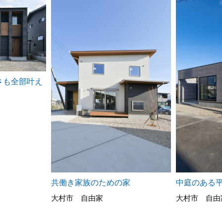
さも全部叶え
共働き家族のための家
中庭のある
大村市 自由家
大村市 自由