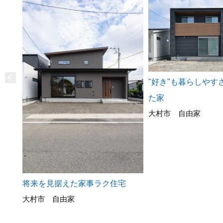
"好き"も暮らしやす
た家
大村市 自由家
将来を見据えた家事ラク住宅
大村市 自由家