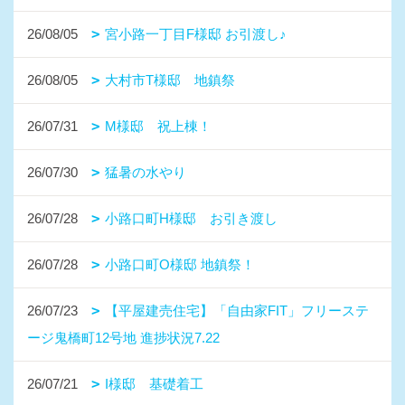
26/08/05
宮小路一丁目F様邸 お引渡し♪
26/08/05
大村市T様邸 地鎮祭
26/07/31
M様邸 祝上棟！
26/07/30
猛暑の水やり
26/07/28
小路口町H様邸 お引き渡し
26/07/28
小路口町O様邸 地鎮祭！
26/07/23
【平屋建売住宅】「自由家FIT」フリーステ
ージ鬼橋町12号地 進捗状況7.22
26/07/21
I様邸 基礎着工