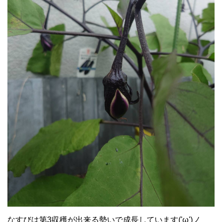
なすびは第3収穫が出来る勢いで成長しています('ω')ノ