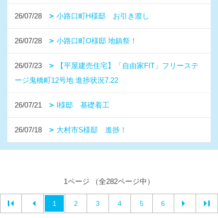
26/07/28
小路口町H様邸 お引き渡し
26/07/28
小路口町O様邸 地鎮祭！
26/07/23
【平屋建売住宅】「自由家FIT」フリーステ
ージ鬼橋町12号地 進捗状況7.22
26/07/21
I様邸 基礎着工
26/07/18
大村市S様邸 進捗！
1ページ （全282ページ中）
1
2
3
4
5
6