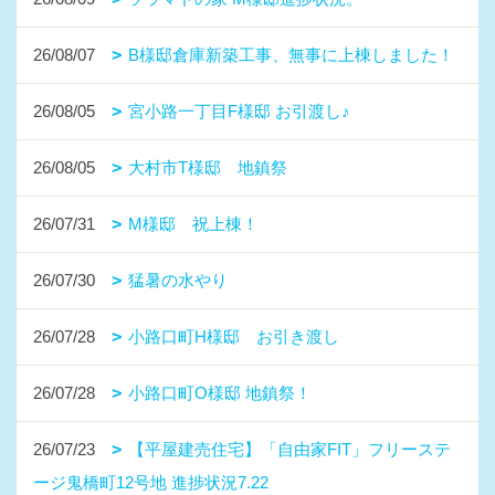
26/08/07
B様邸倉庫新築工事、無事に上棟しました！
26/08/05
宮小路一丁目F様邸 お引渡し♪
26/08/05
大村市T様邸 地鎮祭
26/07/31
M様邸 祝上棟！
26/07/30
猛暑の水やり
26/07/28
小路口町H様邸 お引き渡し
26/07/28
小路口町O様邸 地鎮祭！
26/07/23
【平屋建売住宅】「自由家FIT」フリーステ
ージ鬼橋町12号地 進捗状況7.22