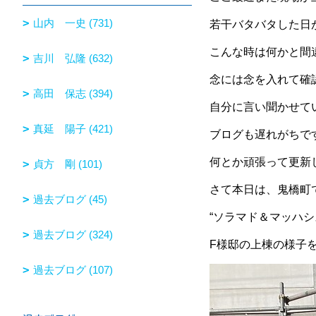
山内 一史 (731)
若干バタバタした日が
こんな時は何かと間
吉川 弘隆 (632)
念には念を入れて確
高田 保志 (394)
自分に言い聞かせて
真延 陽子 (421)
ブログも遅れがちで
何とか頑張って更新
貞方 剛 (101)
さて本日は、鬼橋町
過去ブログ (45)
“ソラマド＆マッハシ
過去ブログ (324)
F様邸の上棟の様子を
過去ブログ (107)