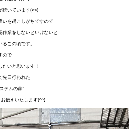
続いています(><)
違いを起こしがちですので
認作業をしないといけないと
いるこの頃です。
すので
したいと思います！
で先日行われた
ステムの家”
お伝えいたします(^^)