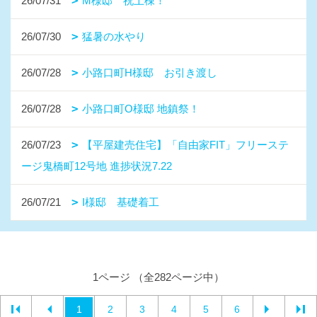
26/07/31
M様邸 祝上棟！
26/07/30
猛暑の水やり
26/07/28
小路口町H様邸 お引き渡し
26/07/28
小路口町O様邸 地鎮祭！
26/07/23
【平屋建売住宅】「自由家FIT」フリーステ
ージ鬼橋町12号地 進捗状況7.22
26/07/21
I様邸 基礎着工
1ページ （全282ページ中）
1
2
3
4
5
6