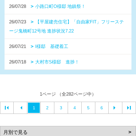
26/07/28
小路口町O様邸 地鎮祭！
26/07/23
【平屋建売住宅】「自由家FIT」フリーステ
ージ鬼橋町12号地 進捗状況7.22
26/07/21
I様邸 基礎着工
26/07/18
大村市S様邸 進捗！
1ページ （全282ページ中）
1
2
3
4
5
6