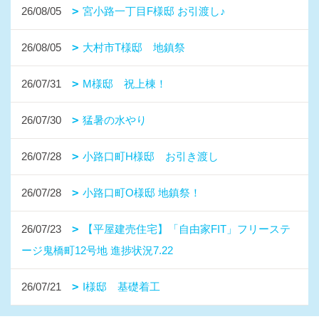
26/08/05
宮小路一丁目F様邸 お引渡し♪
26/08/05
大村市T様邸 地鎮祭
26/07/31
M様邸 祝上棟！
26/07/30
猛暑の水やり
26/07/28
小路口町H様邸 お引き渡し
26/07/28
小路口町O様邸 地鎮祭！
26/07/23
【平屋建売住宅】「自由家FIT」フリーステ
ージ鬼橋町12号地 進捗状況7.22
26/07/21
I様邸 基礎着工