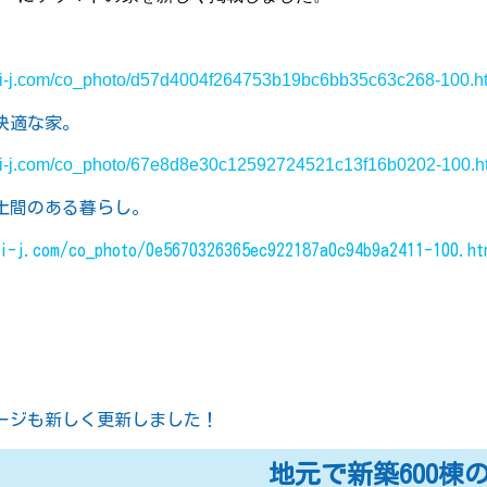
hi-j.com/co_photo/d57d4004f264753b19bc6bb35c63c268-100.h
快適な家。
hi-j.com/co_photo/67e8d8e30c12592724521c13f16b0202-100.h
土間のある暮らし。
hi-j.com/co_photo/0e5670326365ec922187a0c94b9a2411-100.ht
ージも新しく更新しました！
地元で新築600棟