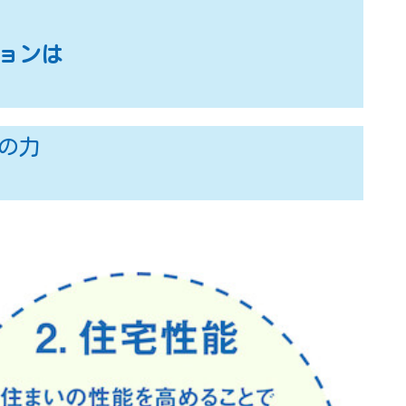
ョンは
の力