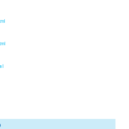
tml
tml
ml
の