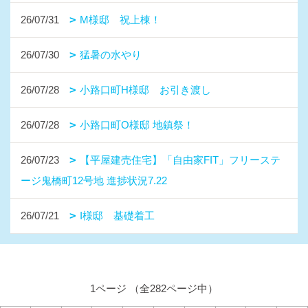
26/07/31
M様邸 祝上棟！
26/07/30
猛暑の水やり
26/07/28
小路口町H様邸 お引き渡し
26/07/28
小路口町O様邸 地鎮祭！
26/07/23
【平屋建売住宅】「自由家FIT」フリーステ
ージ鬼橋町12号地 進捗状況7.22
26/07/21
I様邸 基礎着工
1ページ （全282ページ中）