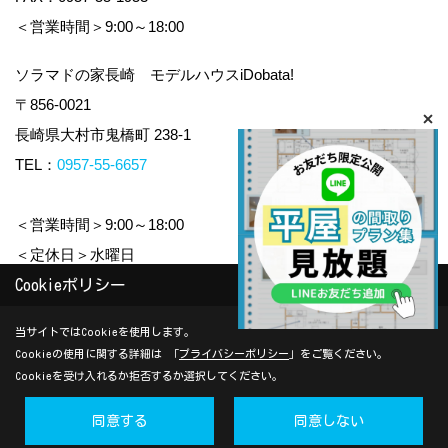
＜営業時間＞9:00～18:00
ソラマドの家長崎 モデルハウスiDobata!
〒856-0021
長崎県大村市鬼橋町 238-1
TEL：
0957-55-6657
＜営業時間＞9:00～18:00
＜定休日＞水曜日
Cookieポリシー
Copyright (c) yamauchi-jyuken. All Rights Reserved.
当サイトではCookieを使用します。
Cookieの使用に関する詳細は 「
プライバシーポリシー
」をご覧ください。
Produced by
ゴデスクリエイト
Cookieを受け入れるか拒否するか選択してください。
同意する
同意しない