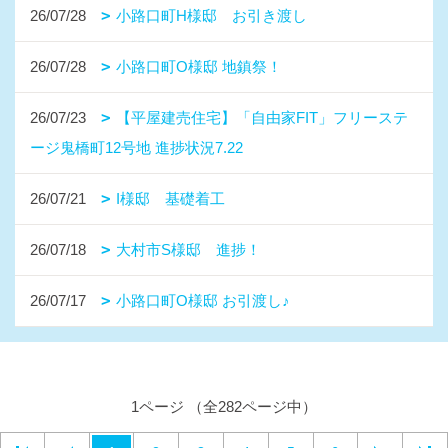
26/07/28
小路口町H様邸 お引き渡し
26/07/28
小路口町O様邸 地鎮祭！
26/07/23
【平屋建売住宅】「自由家FIT」フリーステ
ージ鬼橋町12号地 進捗状況7.22
26/07/21
I様邸 基礎着工
26/07/18
大村市S様邸 進捗！
26/07/17
小路口町O様邸 お引渡し♪
1ページ （全282ページ中）