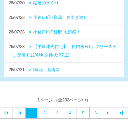
26/07/30
猛暑の水やり
26/07/28
小路口町H様邸 お引き渡し
26/07/28
小路口町O様邸 地鎮祭！
26/07/23
【平屋建売住宅】「自由家FIT」フリーステ
ージ鬼橋町12号地 進捗状況7.22
26/07/21
I様邸 基礎着工
1ページ （全282ページ中）
1
2
3
4
5
6