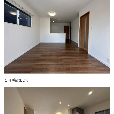
１４帖のLDK