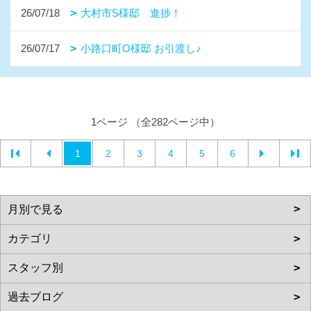
26/07/18
大村市S様邸 進捗！
26/07/17
小路口町O様邸 お引渡し♪
1ページ （全282ページ中）
1
2
3
4
5
6