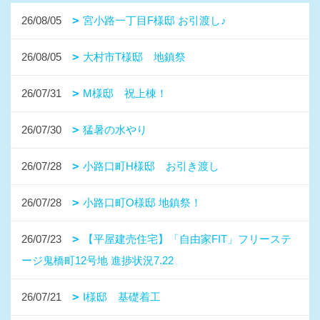
26/08/05
宮小路一丁目F様邸 お引渡し♪
26/08/05
大村市T様邸 地鎮祭
26/07/31
M様邸 祝上棟！
26/07/30
猛暑の水やり
26/07/28
小路口町H様邸 お引き渡し
26/07/28
小路口町O様邸 地鎮祭！
26/07/23
【平屋建売住宅】「自由家FIT」フリーステ
ージ鬼橋町12号地 進捗状況7.22
26/07/21
I様邸 基礎着工