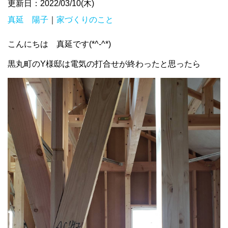
更新日：2022/03/10(木)
真延 陽子
｜
家づくりのこと
こんにちは 真延です(*^-^*)
黒丸町のY様邸は電気の打合せが終わったと思ったら