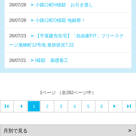
26/07/28
小路口町H様邸 お引き渡し
26/07/28
小路口町O様邸 地鎮祭！
26/07/23
【平屋建売住宅】「自由家FIT」フリーステ
ージ鬼橋町12号地 進捗状況7.22
26/07/21
I様邸 基礎着工
1ページ （全282ページ中）
1
2
3
4
5
6