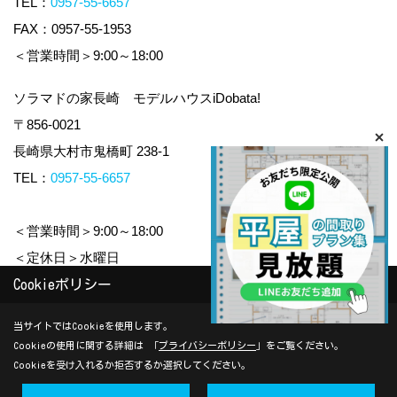
TEL：
0957-55-6657
FAX：0957-55-1953
＜営業時間＞9:00～18:00
ソラマドの家長崎 モデルハウスiDobata!
〒856-0021
長崎県大村市鬼橋町 238-1
TEL：
0957-55-6657
＜営業時間＞9:00～18:00
＜定休日＞水曜日
Cookieポリシー
Copyright (c) yamauchi-jyuken. All Rights Reserved.
当サイトではCookieを使用します。
Cookieの使用に関する詳細は 「
プライバシーポリシー
」をご覧ください。
Produced by
ゴデスクリエイト
Cookieを受け入れるか拒否するか選択してください。