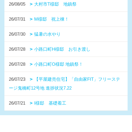
26/08/05
大村市T様邸 地鎮祭
26/07/31
M様邸 祝上棟！
26/07/30
猛暑の水やり
26/07/28
小路口町H様邸 お引き渡し
26/07/28
小路口町O様邸 地鎮祭！
26/07/23
【平屋建売住宅】「自由家FIT」フリーステ
ージ鬼橋町12号地 進捗状況7.22
26/07/21
I様邸 基礎着工