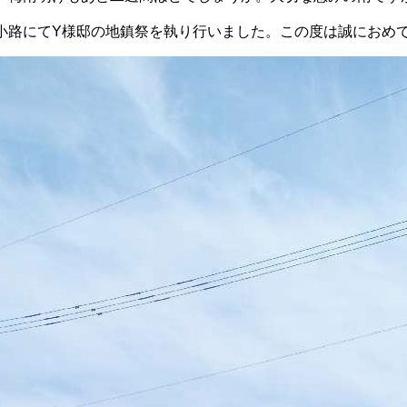
小路にてY様邸の地鎮祭を執り行いました。この度は誠におめでと