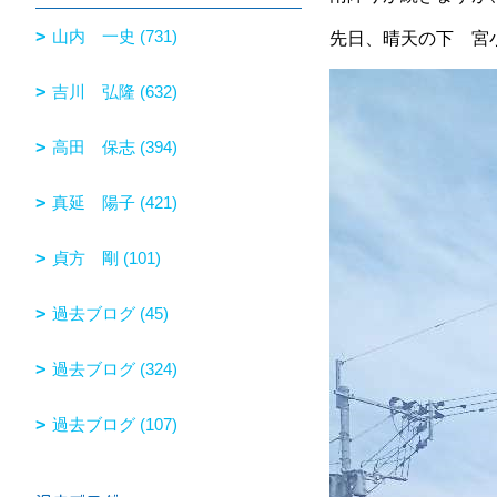
山内 一史 (731)
先日、晴天の下 宮
吉川 弘隆 (632)
高田 保志 (394)
真延 陽子 (421)
貞方 剛 (101)
過去ブログ (45)
過去ブログ (324)
過去ブログ (107)