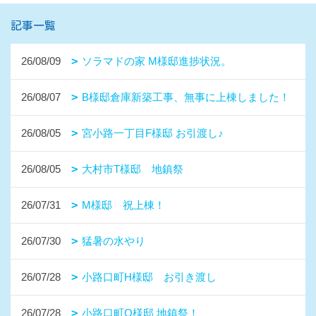
記事一覧
26/08/09
ソラマドの家 M様邸進捗状況。
26/08/07
B様邸倉庫新築工事、無事に上棟しました！
26/08/05
宮小路一丁目F様邸 お引渡し♪
26/08/05
大村市T様邸 地鎮祭
26/07/31
M様邸 祝上棟！
26/07/30
猛暑の水やり
26/07/28
小路口町H様邸 お引き渡し
26/07/28
小路口町O様邸 地鎮祭！