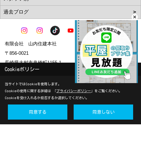
有限会社 山内住建本社
〒856-0021
長崎県大村市鬼橋町1155-1
Cookieポリシー
TEL：
0957-55-6657
FAX：0957-55-1953
当サイトではCookieを使用します。
＜営業時間＞9:00～18:00
Cookieの使用に関する詳細は 「
プライバシーポリシー
」をご覧ください。
Cookieを受け入れるか拒否するか選択してください。
ソラマドの家長崎 モデルハウスiDobata!
同意する
同意しない
〒856-0021
長崎県大村市鬼橋町 238-1
TEL：
0957-55-6657