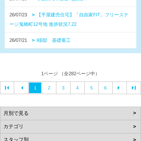
26/07/23
【平屋建売住宅】「自由家FIT」フリーステ
ージ鬼橋町12号地 進捗状況7.22
26/07/21
I様邸 基礎着工
1ページ （全282ページ中）
1
2
3
4
5
6