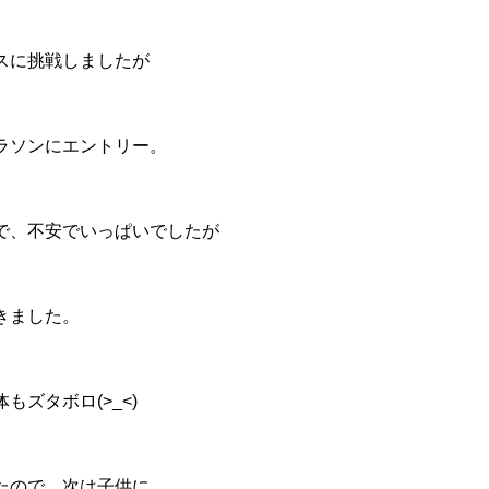
スに挑戦しましたが
ラソンにエントリー。
で、不安でいっぱいでしたが
きました。
もズタボロ(>_<)
たので、次は子供に