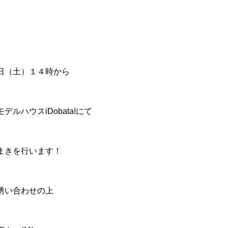
。
日（土）１４時から
ルハウスiDobata!にて
まきを行います！
誘い合わせの上