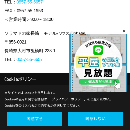
TEL：
0957-55-6657
FAX：0957-55-1953
＜営業時間＞9:00～18:00
ソラマドの家長崎 モデルハウスiDobata!
〒856-0021
長崎県大村市鬼橋町 238-1
TEL：
0957-55-6657
＜営業時間＞9:00～18:00
Cookieポリシー
＜定休日＞水曜日
当サイトではCookieを使用します。
Cookieの使用に関する詳細は 「
プライバシーポリシー
」をご覧ください。
Cookieを受け入れるか拒否するか選択してください。
Copyright (c) yamauchi-jyuken. All Rights Reserved.
Produced by
ゴデスクリエイト
同意する
同意しない