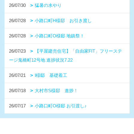
26/07/30
猛暑の水やり
26/07/28
小路口町H様邸 お引き渡し
26/07/28
小路口町O様邸 地鎮祭！
26/07/23
【平屋建売住宅】「自由家FIT」フリーステ
ージ鬼橋町12号地 進捗状況7.22
26/07/21
I様邸 基礎着工
26/07/18
大村市S様邸 進捗！
26/07/17
小路口町O様邸 お引渡し♪