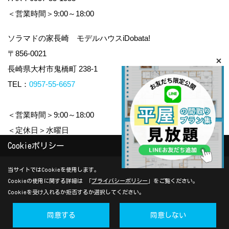
＜営業時間＞9:00～18:00
ソラマドの家長崎 モデルハウスiDobata!
〒856-0021
長崎県大村市鬼橋町 238-1
TEL：
0957-55-6657
＜営業時間＞9:00～18:00
＜定休日＞水曜日
Cookieポリシー
Copyright (c) yamauchi-jyuken. All Rights Reserved.
当サイトではCookieを使用します。
Cookieの使用に関する詳細は 「
プライバシーポリシー
」をご覧ください。
Produced by
ゴデスクリエイト
Cookieを受け入れるか拒否するか選択してください。
同意する
同意しない