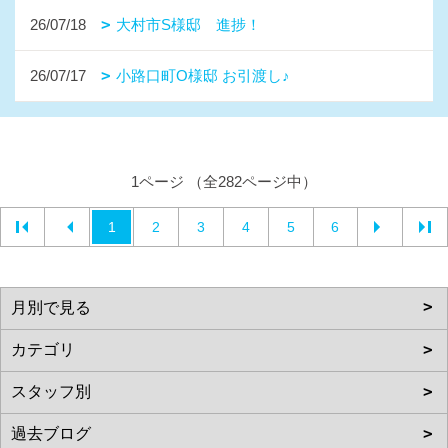
26/07/18
大村市S様邸 進捗！
26/07/17
小路口町O様邸 お引渡し♪
1ページ （全282ページ中）
1
2
3
4
5
6