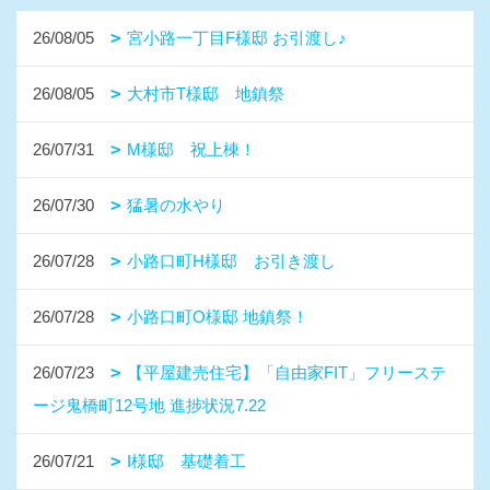
26/08/05
宮小路一丁目F様邸 お引渡し♪
26/08/05
大村市T様邸 地鎮祭
26/07/31
M様邸 祝上棟！
26/07/30
猛暑の水やり
26/07/28
小路口町H様邸 お引き渡し
26/07/28
小路口町O様邸 地鎮祭！
26/07/23
【平屋建売住宅】「自由家FIT」フリーステ
ージ鬼橋町12号地 進捗状況7.22
26/07/21
I様邸 基礎着工