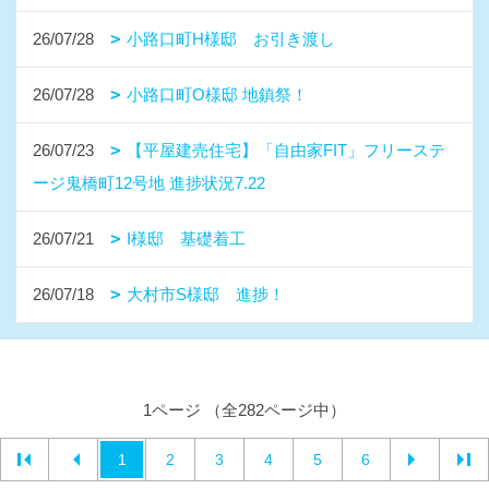
26/07/28
小路口町H様邸 お引き渡し
26/07/28
小路口町O様邸 地鎮祭！
26/07/23
【平屋建売住宅】「自由家FIT」フリーステ
ージ鬼橋町12号地 進捗状況7.22
26/07/21
I様邸 基礎着工
26/07/18
大村市S様邸 進捗！
1ページ （全282ページ中）
1
2
3
4
5
6