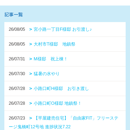
記事一覧
26/08/05
宮小路一丁目F様邸 お引渡し♪
26/08/05
大村市T様邸 地鎮祭
26/07/31
M様邸 祝上棟！
26/07/30
猛暑の水やり
26/07/28
小路口町H様邸 お引き渡し
26/07/28
小路口町O様邸 地鎮祭！
26/07/23
【平屋建売住宅】「自由家FIT」フリーステ
ージ鬼橋町12号地 進捗状況7.22