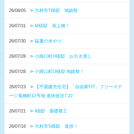
26/08/05
大村市T様邸 地鎮祭
26/07/31
M様邸 祝上棟！
26/07/30
猛暑の水やり
26/07/28
小路口町H様邸 お引き渡し
26/07/28
小路口町O様邸 地鎮祭！
26/07/23
【平屋建売住宅】「自由家FIT」フリーステ
ージ鬼橋町12号地 進捗状況7.22
26/07/21
I様邸 基礎着工
26/07/18
大村市S様邸 進捗！