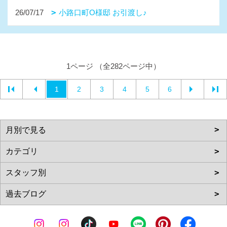
26/07/17
小路口町O様邸 お引渡し♪
1ページ （全282ページ中）
1
2
3
4
5
6