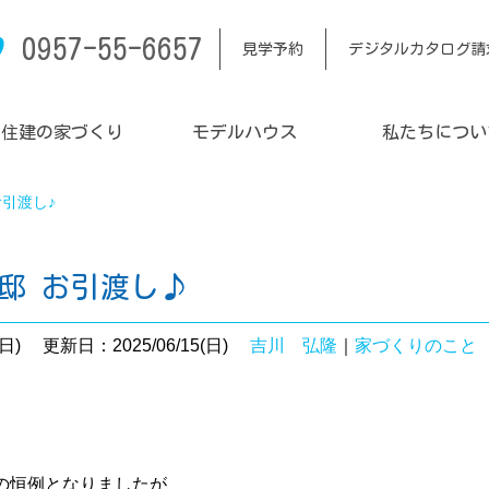
0957-55-6657
見学予約
デジタルカタログ請
内住建の家づくり
モデルハウス
私たちについ
お引渡し♪
邸 お引渡し♪
日)
更新日：2025/06/15(日)
吉川 弘隆
｜
家づくりのこと
の恒例となりましたが