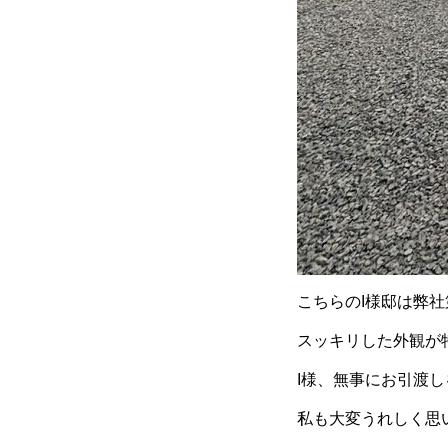
こちらのI様邸は弊社第
スッキリした外観が
I様、無事にお引渡
私も大変うれしく思いま