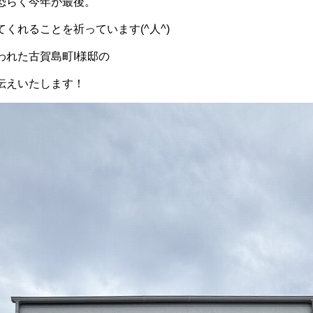
恐らく今年が最後。
くれることを祈っています(^人^)
われた古賀島町I様邸の
伝えいたします！