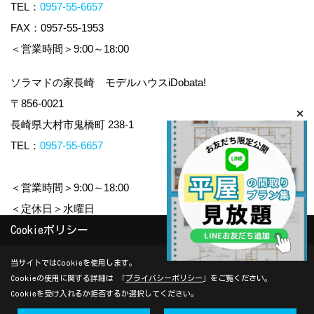
TEL：
0957-55-6657
FAX：0957-55-1953
＜営業時間＞9:00～18:00
ソラマドの家長崎 モデルハウスiDobata!
〒856-0021
長崎県大村市鬼橋町 238-1
TEL：
0957-55-6657
＜営業時間＞9:00～18:00
＜定休日＞水曜日
Cookieポリシー
Copyright (c) yamauchi-jyuken. All Rights Reserved.
当サイトではCookieを使用します。
Cookieの使用に関する詳細は 「
プライバシーポリシー
」をご覧ください。
Produced by
ゴデスクリエイト
Cookieを受け入れるか拒否するか選択してください。