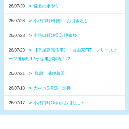
26/07/30
猛暑の水やり
26/07/28
小路口町H様邸 お引き渡し
26/07/28
小路口町O様邸 地鎮祭！
26/07/23
【平屋建売住宅】「自由家FIT」フリーステ
ージ鬼橋町12号地 進捗状況7.22
26/07/21
I様邸 基礎着工
26/07/18
大村市S様邸 進捗！
26/07/17
小路口町O様邸 お引渡し♪