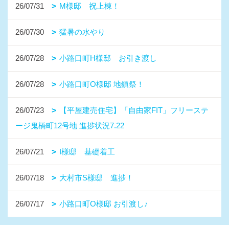
26/07/31
M様邸 祝上棟！
26/07/30
猛暑の水やり
26/07/28
小路口町H様邸 お引き渡し
26/07/28
小路口町O様邸 地鎮祭！
26/07/23
【平屋建売住宅】「自由家FIT」フリーステ
ージ鬼橋町12号地 進捗状況7.22
26/07/21
I様邸 基礎着工
26/07/18
大村市S様邸 進捗！
26/07/17
小路口町O様邸 お引渡し♪