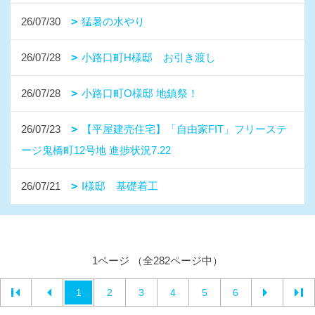
26/07/30
猛暑の水やり
26/07/28
小路口町H様邸 お引き渡し
26/07/28
小路口町O様邸 地鎮祭！
26/07/23
【平屋建売住宅】「自由家FIT」フリーステ
ージ鬼橋町12号地 進捗状況7.22
26/07/21
I様邸 基礎着工
1ページ （全282ページ中）
1
2
3
4
5
6