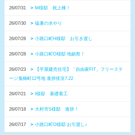
26/07/31
M様邸 祝上棟！
26/07/30
猛暑の水やり
26/07/28
小路口町H様邸 お引き渡し
26/07/28
小路口町O様邸 地鎮祭！
26/07/23
【平屋建売住宅】「自由家FIT」フリーステ
ージ鬼橋町12号地 進捗状況7.22
26/07/21
I様邸 基礎着工
26/07/18
大村市S様邸 進捗！
26/07/17
小路口町O様邸 お引渡し♪