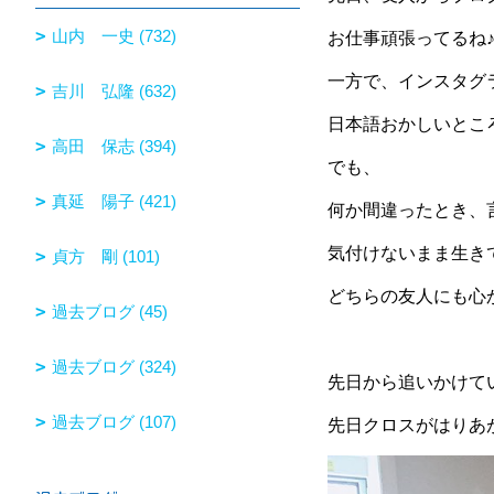
山内 一史 (732)
お仕事頑張ってるね♪
一方で、インスタグ
吉川 弘隆 (632)
日本語おかしいところ
高田 保志 (394)
でも、
真延 陽子 (421)
何か間違ったとき、
気付けないまま生き
貞方 剛 (101)
どちらの友人にも心から
過去ブログ (45)
過去ブログ (324)
先日から追いかけて
過去ブログ (107)
先日クロスがはりあ