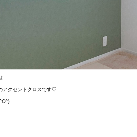
は
のアクセントクロスです♡
O^)