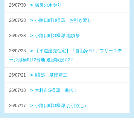
26/07/30
猛暑の水やり
26/07/28
小路口町H様邸 お引き渡し
26/07/28
小路口町O様邸 地鎮祭！
26/07/23
【平屋建売住宅】「自由家FIT」フリーステ
ージ鬼橋町12号地 進捗状況7.22
26/07/21
I様邸 基礎着工
26/07/18
大村市S様邸 進捗！
26/07/17
小路口町O様邸 お引渡し♪