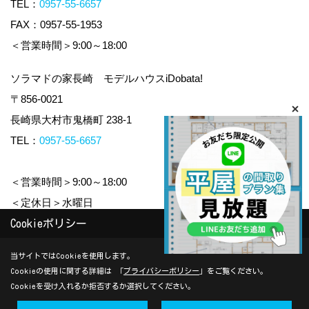
TEL：
0957-55-6657
FAX：0957-55-1953
＜営業時間＞9:00～18:00
ソラマドの家長崎 モデルハウスiDobata!
〒856-0021
長崎県大村市鬼橋町 238-1
TEL：
0957-55-6657
＜営業時間＞9:00～18:00
＜定休日＞水曜日
Cookieポリシー
Copyright (c) yamauchi-jyuken. All Rights Reserved.
当サイトではCookieを使用します。
Cookieの使用に関する詳細は 「
プライバシーポリシー
」をご覧ください。
Produced by
ゴデスクリエイト
Cookieを受け入れるか拒否するか選択してください。