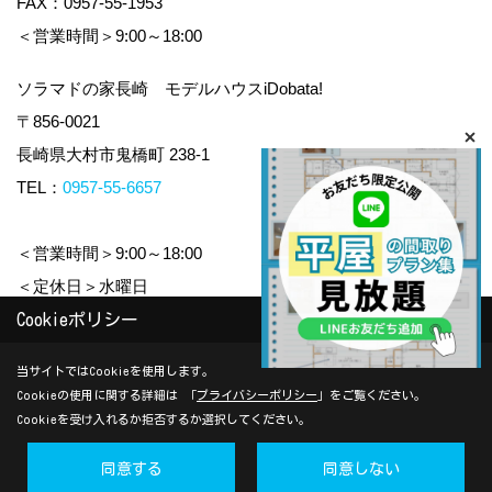
FAX：0957-55-1953
＜営業時間＞9:00～18:00
ソラマドの家長崎 モデルハウスiDobata!
〒856-0021
長崎県大村市鬼橋町 238-1
TEL：
0957-55-6657
＜営業時間＞9:00～18:00
＜定休日＞水曜日
Cookieポリシー
Copyright (c) yamauchi-jyuken. All Rights Reserved.
当サイトではCookieを使用します。
Cookieの使用に関する詳細は 「
プライバシーポリシー
」をご覧ください。
Produced by
ゴデスクリエイト
Cookieを受け入れるか拒否するか選択してください。
同意する
同意しない