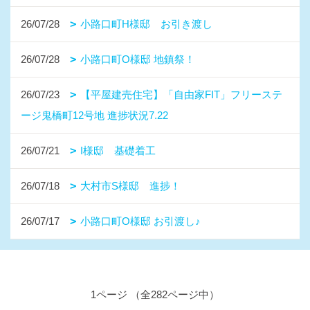
26/07/28
小路口町H様邸 お引き渡し
26/07/28
小路口町O様邸 地鎮祭！
26/07/23
【平屋建売住宅】「自由家FIT」フリーステ
ージ鬼橋町12号地 進捗状況7.22
26/07/21
I様邸 基礎着工
26/07/18
大村市S様邸 進捗！
26/07/17
小路口町O様邸 お引渡し♪
1ページ （全282ページ中）