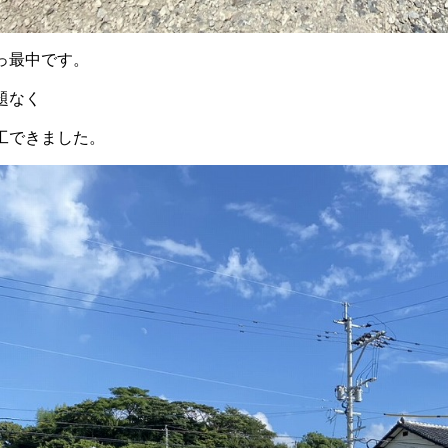
っ最中です。
題なく
工できました。