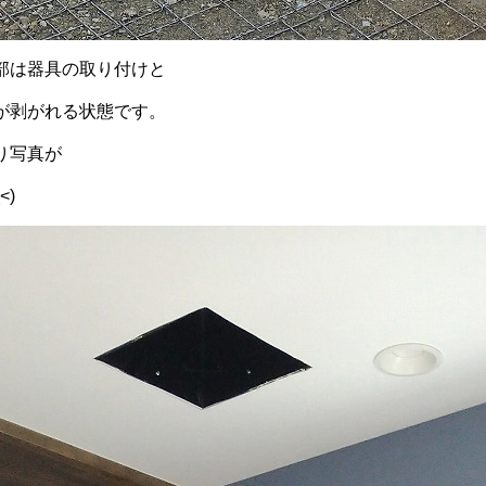
部は器具の取り付けと
が剥がれる状態です。
り写真が
<)