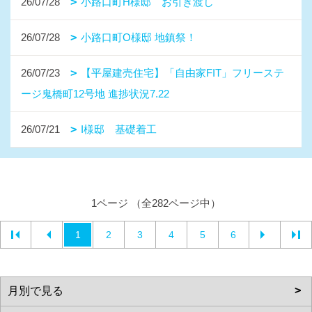
26/07/28
小路口町H様邸 お引き渡し
26/07/28
小路口町O様邸 地鎮祭！
26/07/23
【平屋建売住宅】「自由家FIT」フリーステ
ージ鬼橋町12号地 進捗状況7.22
26/07/21
I様邸 基礎着工
1ページ （全282ページ中）
1
2
3
4
5
6