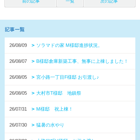
前の記事
一覧
次の記事
記事一覧
26/08/09
ソラマドの家 M様邸進捗状況。
26/08/07
B様邸倉庫新築工事、無事に上棟しました！
26/08/05
宮小路一丁目F様邸 お引渡し♪
26/08/05
大村市T様邸 地鎮祭
26/07/31
M様邸 祝上棟！
26/07/30
猛暑の水やり