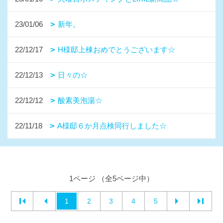
23/01/06
新年。
22/12/17
H様邸上棟おめでとうございます☆
22/12/13
日々の☆
22/12/12
酸素美泡湯☆
22/11/18
A様邸６か月点検同行しました☆
1ページ （全5ページ中）
1
2
3
4
5