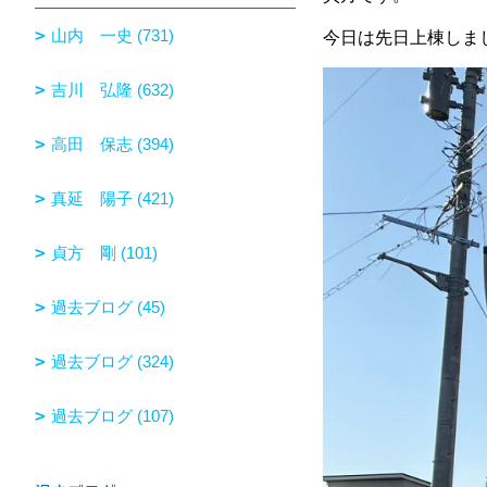
山内 一史 (731)
今日は先日上棟しま
吉川 弘隆 (632)
高田 保志 (394)
真延 陽子 (421)
貞方 剛 (101)
過去ブログ (45)
過去ブログ (324)
過去ブログ (107)