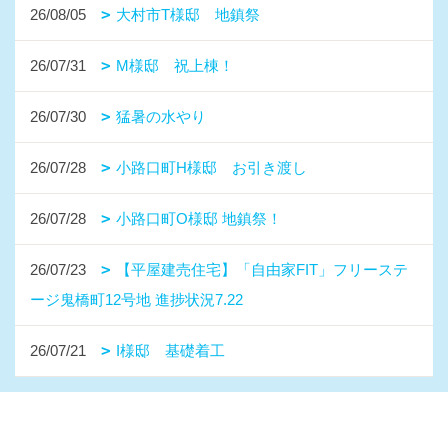
26/08/05
大村市T様邸 地鎮祭
26/07/31
M様邸 祝上棟！
26/07/30
猛暑の水やり
26/07/28
小路口町H様邸 お引き渡し
26/07/28
小路口町O様邸 地鎮祭！
26/07/23
【平屋建売住宅】「自由家FIT」フリーステ
ージ鬼橋町12号地 進捗状況7.22
26/07/21
I様邸 基礎着工