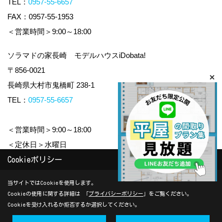
TEL：
0957-55-6657
FAX：0957-55-1953
＜営業時間＞9:00～18:00
ソラマドの家長崎 モデルハウスiDobata!
〒856-0021
長崎県大村市鬼橋町 238-1
TEL：
0957-55-6657
＜営業時間＞9:00～18:00
＜定休日＞水曜日
Cookieポリシー
Copyright (c) yamauchi-jyuken. All Rights Reserved.
当サイトではCookieを使用します。
Cookieの使用に関する詳細は 「
プライバシーポリシー
」をご覧ください。
Produced by
ゴデスクリエイト
Cookieを受け入れるか拒否するか選択してください。