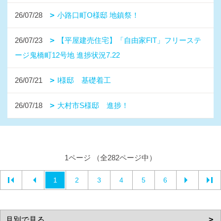
26/07/28
小路口町O様邸 地鎮祭！
26/07/23
【平屋建売住宅】「自由家FIT」フリーステ
ージ鬼橋町12号地 進捗状況7.22
26/07/21
I様邸 基礎着工
26/07/18
大村市S様邸 進捗！
1ページ （全282ページ中）
1
2
3
4
5
6