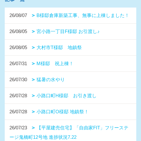
26/08/07
B様邸倉庫新築工事、無事に上棟しました！
26/08/05
宮小路一丁目F様邸 お引渡し♪
26/08/05
大村市T様邸 地鎮祭
26/07/31
M様邸 祝上棟！
26/07/30
猛暑の水やり
26/07/28
小路口町H様邸 お引き渡し
26/07/28
小路口町O様邸 地鎮祭！
26/07/23
【平屋建売住宅】「自由家FIT」フリーステ
ージ鬼橋町12号地 進捗状況7.22