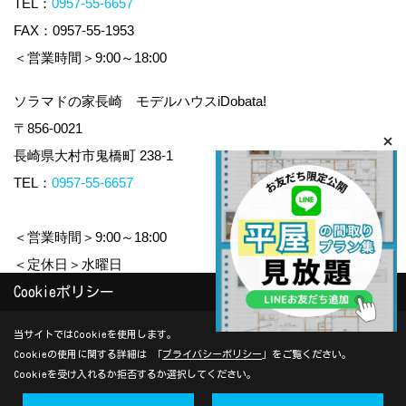
TEL：
0957-55-6657
FAX：0957-55-1953
＜営業時間＞9:00～18:00
ソラマドの家長崎 モデルハウスiDobata!
〒856-0021
長崎県大村市鬼橋町 238-1
TEL：
0957-55-6657
＜営業時間＞9:00～18:00
＜定休日＞水曜日
Cookieポリシー
Copyright (c) yamauchi-jyuken. All Rights Reserved.
当サイトではCookieを使用します。
Cookieの使用に関する詳細は 「
プライバシーポリシー
」をご覧ください。
Produced by
ゴデスクリエイト
Cookieを受け入れるか拒否するか選択してください。