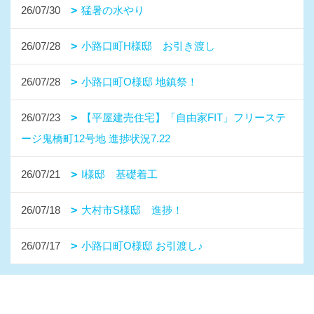
26/07/30
猛暑の水やり
26/07/28
小路口町H様邸 お引き渡し
26/07/28
小路口町O様邸 地鎮祭！
26/07/23
【平屋建売住宅】「自由家FIT」フリーステ
ージ鬼橋町12号地 進捗状況7.22
26/07/21
I様邸 基礎着工
26/07/18
大村市S様邸 進捗！
26/07/17
小路口町O様邸 お引渡し♪