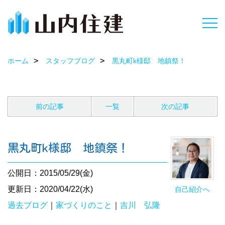
ホーム
スタッフブログ
黒丸町k様邸 地鎮祭！
前の記事
一覧
次の記事
黒丸町k様邸 地鎮祭！
公開日：2015/05/29(金)
更新日：2020/04/22(水)
自己紹介へ
過去ブログ
｜
家づくりのこと
｜
吉川 弘隆