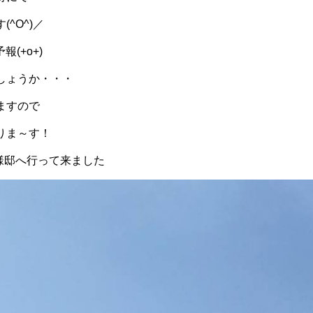
^O^)／
(+o+)
しょうか・・・
ますので
りま～す！
様邸へ行って来ました