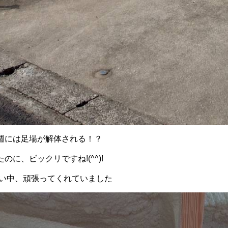
週には足場が解体される！？
に、ビックリですね!(^^)!
暑い中、頑張ってくれていました