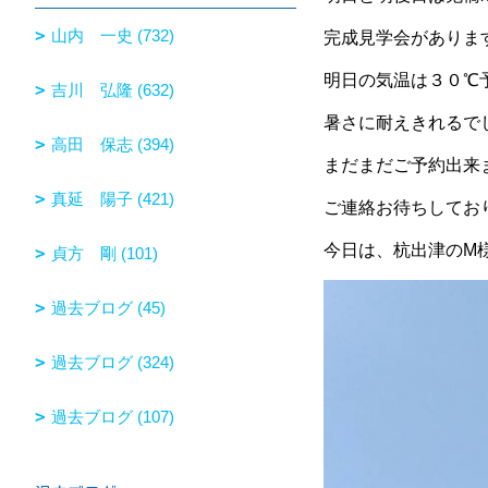
山内 一史 (732)
完成見学会があります(
明日の気温は３０℃予報
吉川 弘隆 (632)
暑さに耐えきれるで
高田 保志 (394)
まだまだご予約出来
真延 陽子 (421)
ご連絡お待ちしてお
今日は、杭出津のM
貞方 剛 (101)
過去ブログ (45)
過去ブログ (324)
過去ブログ (107)