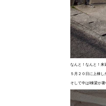
なんと！なんと！来
５月２０日に上棟したの
そして中はI棟梁が