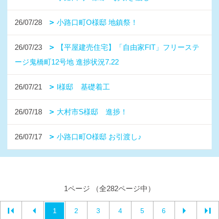
26/07/28
小路口町O様邸 地鎮祭！
26/07/23
【平屋建売住宅】「自由家FIT」フリーステ
ージ鬼橋町12号地 進捗状況7.22
26/07/21
I様邸 基礎着工
26/07/18
大村市S様邸 進捗！
26/07/17
小路口町O様邸 お引渡し♪
1ページ （全282ページ中）
1
2
3
4
5
6