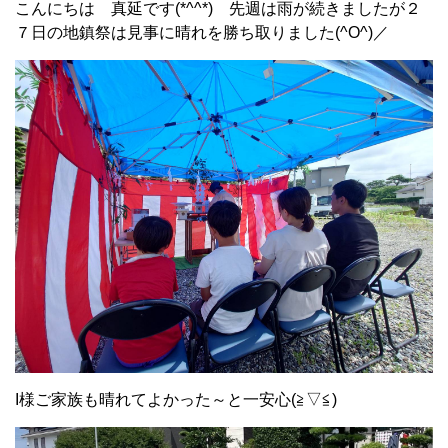
こんにちは 真延です(*^^*) 先週は雨が続きましたが２
７日の地鎮祭は見事に晴れを勝ち取りました(^O^)／
I様ご家族も晴れてよかった～と一安心(≧▽≦)