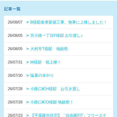
記事一覧
26/08/07
B様邸倉庫新築工事、無事に上棟しました！
26/08/05
宮小路一丁目F様邸 お引渡し♪
26/08/05
大村市T様邸 地鎮祭
26/07/31
M様邸 祝上棟！
26/07/30
猛暑の水やり
26/07/28
小路口町H様邸 お引き渡し
26/07/28
小路口町O様邸 地鎮祭！
26/07/23
【平屋建売住宅】「自由家FIT」フリーステ