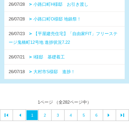
26/07/28
小路口町H様邸 お引き渡し
26/07/28
小路口町O様邸 地鎮祭！
26/07/23
【平屋建売住宅】「自由家FIT」フリーステ
ージ鬼橋町12号地 進捗状況7.22
26/07/21
I様邸 基礎着工
26/07/18
大村市S様邸 進捗！
1ページ （全282ページ中）
1
2
3
4
5
6