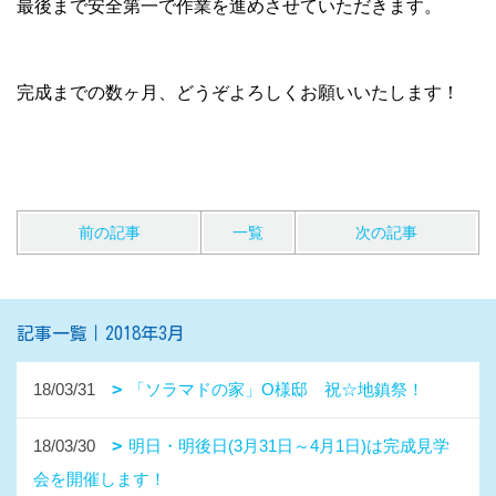
18/03/30
明日・明後日(3月31日～4月1日)は完成見学
会を開催します！
18/03/29
地域と企業について。
18/03/27
LIXIL有明ラボ見学。
18/03/25
皆同町Y様邸進行状況。
18/03/23
西大村本町Ｍ様邸 祝・お引渡し！
18/03/22
壁の陰影を楽しむ。
18/03/21
宮小路Ｙ様邸地鎮祭！
18/03/20
古賀島町にて完成見学会を開催します.
18/03/17
各現場より(^^)