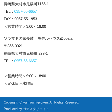
Copyright (c) yamauchi-jyuken. All Rights Reserved.
Produced by
ゴデスクリエイト