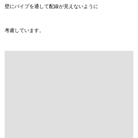
壁にパイプを通して配線が見えないように
考慮しています。
子供部屋は、空間の雰囲気を変えて
ホワイトを基調とした仕上がりにしています。
お子様の机は、お施主様のご希望もあり