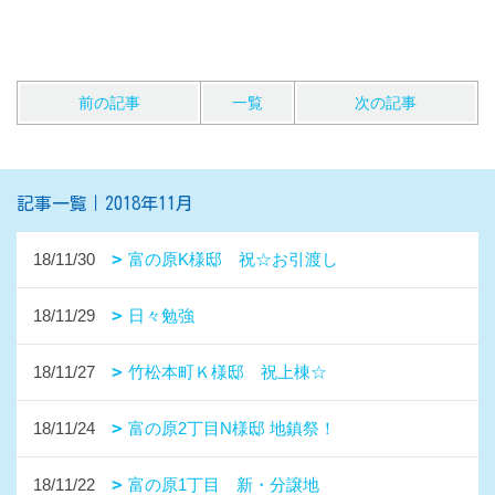
1ページ （全2ページ中）
1
2
有限会社 山内住建本社
〒856-0021
長崎県大村市鬼橋町1155-1