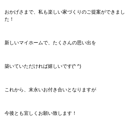
18/11/24
富の原2丁目N様邸 地鎮祭！
18/11/22
富の原1丁目 新・分譲地
18/11/21
貸家進捗状況
18/11/20
木場N様邸お引渡し☆
18/11/17
ソラマドの家 Ｉ様邸上棟！
18/11/16
田下町K様邸 造成工事開始
18/11/15
社内研修旅行