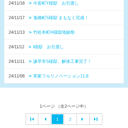
24/11/18
今富町Y様邸 お引渡し
24/11/17
鬼橋町S様邸 まもなく完成！
24/11/13
竹松本町H様邸地鎮祭
24/11/12
I様邸 お引渡し
24/11/11
諫早市S様邸、解体工事完了！
24/11/08
実家フルリノベーション11.8
1ページ （全2ページ中）
1
2