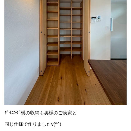
ﾀﾞｲﾆﾝｸﾞ横の収納も奥様のご実家と
同じ仕様で作りましたv(^^)