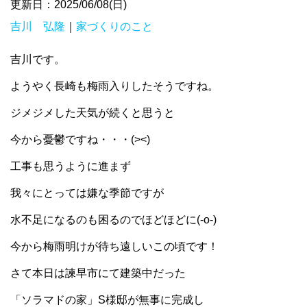
更新日：2025/06/08(日)
吉川 弘隆
｜
家づくりのこと
吉川です。
ようやく長崎も梅雨入りしたそうですね。
ジメジメした天気が続くと思うと
今から憂鬱ですね・・・(><)
工事も思うように進まず
我々にとっては嫌な季節ですが
水不足になるのも困るのでほどほどに(-o-)
今から梅雨明けが待ち遠しいこの頃です！
さて本日は諫早市にて建築中だった
「ソラマドの家」S様邸が無事に完成し