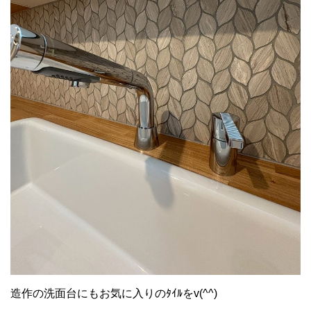
造作の洗面台にもお気に入りのﾀｲﾙをv(^^)